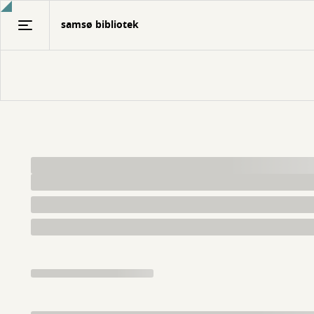
Gå
samsø bibliotek
til
hovedindhold