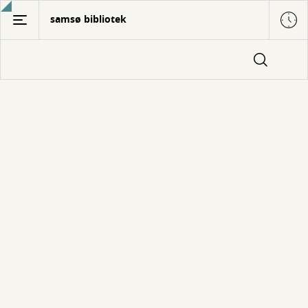
Gå
samsø bibliotek
til
hovedindhold