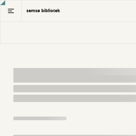
Gå
samsø bibliotek
til
hovedindhold