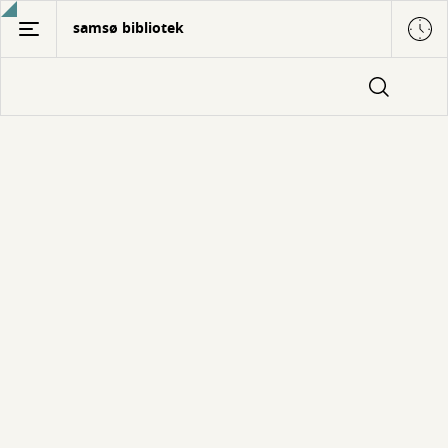
Gå
samsø bibliotek
til
hovedindhold