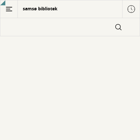
Gå
samsø bibliotek
til
hovedindhold