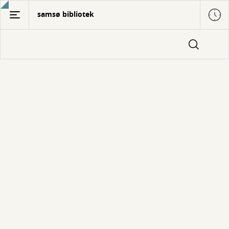
Gå
samsø bibliotek
til
hovedindhold