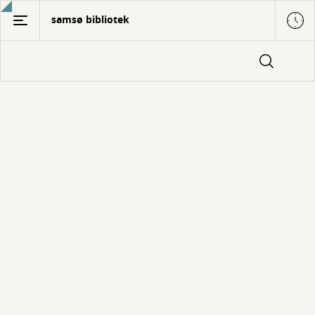
Gå
samsø bibliotek
til
hovedindhold