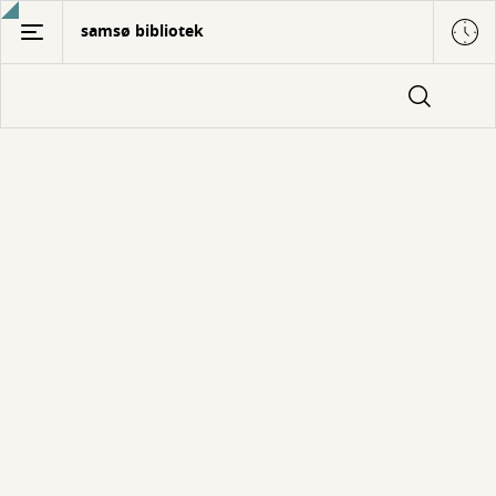
Gå
samsø bibliotek
til
hovedindhold