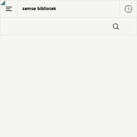
Gå
samsø bibliotek
til
hovedindhold