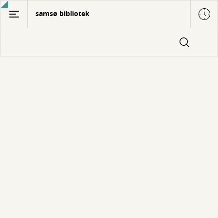
Gå
samsø bibliotek
til
hovedindhold