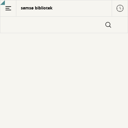
Gå
samsø bibliotek
til
hovedindhold