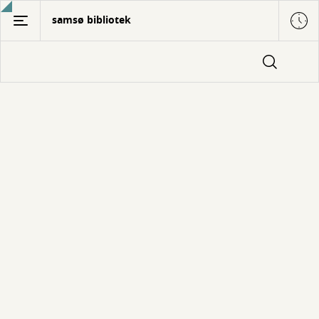
Gå
samsø bibliotek
til
hovedindhold