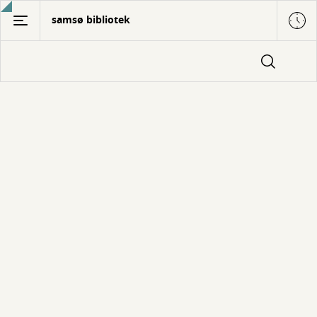
Gå
samsø bibliotek
til
hovedindhold