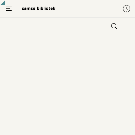
Gå
samsø bibliotek
til
hovedindhold