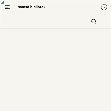
Gå
samsø bibliotek
til
hovedindhold