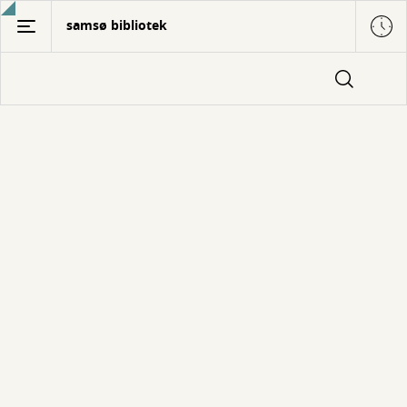
Gå
samsø bibliotek
til
hovedindhold