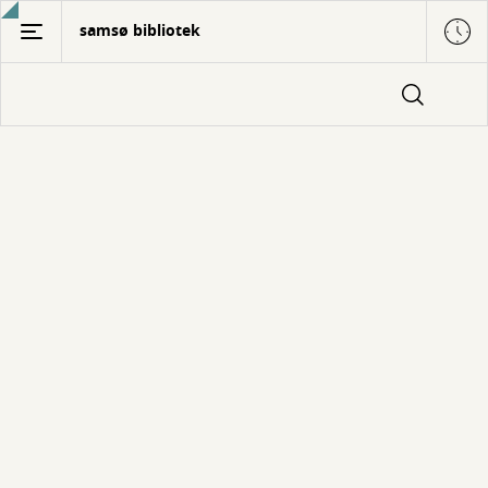
Gå
samsø bibliotek
til
hovedindhold