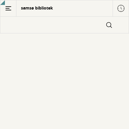
Gå
samsø bibliotek
til
hovedindhold