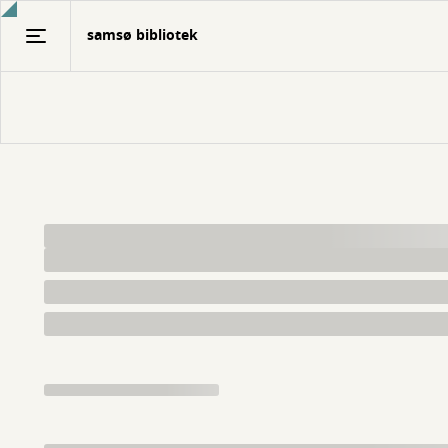
Gå
samsø bibliotek
til
hovedindhold