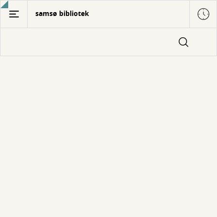
Gå
samsø bibliotek
til
hovedindhold