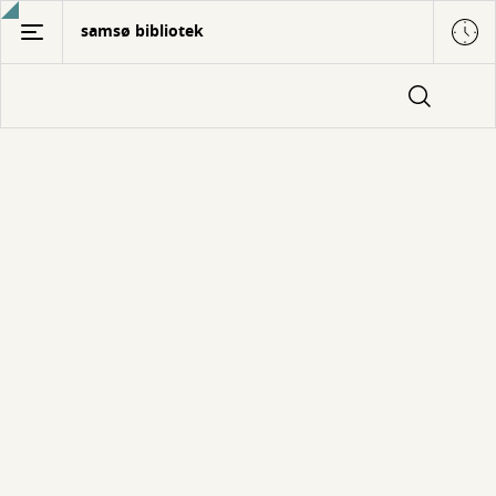
Gå
samsø bibliotek
til
hovedindhold