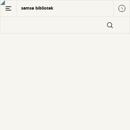
Gå
samsø bibliotek
til
hovedindhold