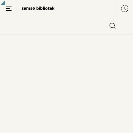
Gå
samsø bibliotek
til
hovedindhold