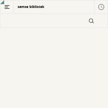
Gå
samsø bibliotek
til
hovedindhold