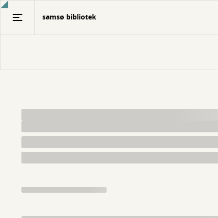
Gå
samsø bibliotek
til
hovedindhold