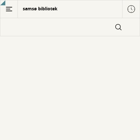
Gå
samsø bibliotek
til
hovedindhold