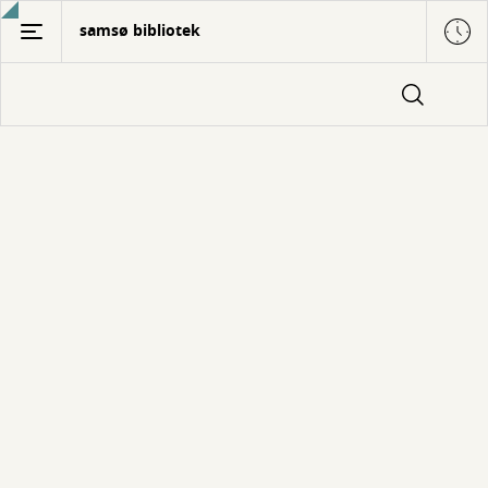
Gå
samsø bibliotek
til
hovedindhold