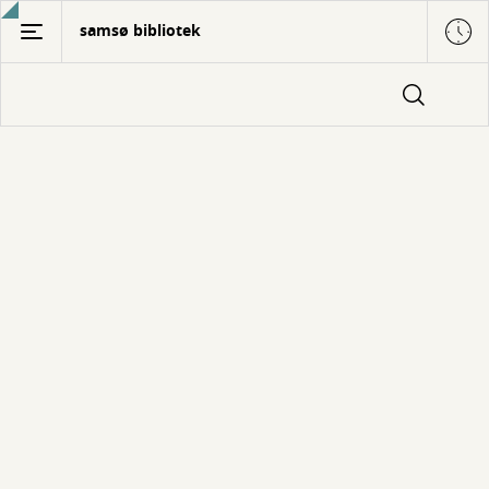
Gå
samsø bibliotek
til
hovedindhold