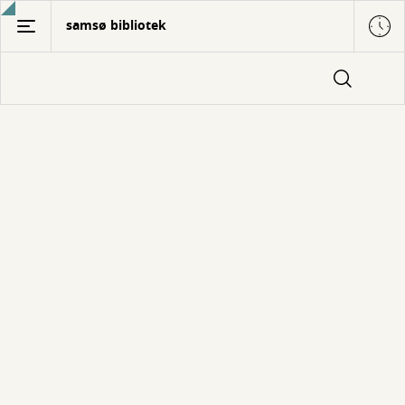
Gå
samsø bibliotek
til
hovedindhold