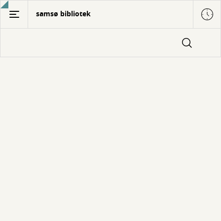
Gå
samsø bibliotek
til
hovedindhold