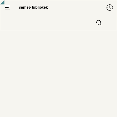
Gå
samsø bibliotek
til
hovedindhold